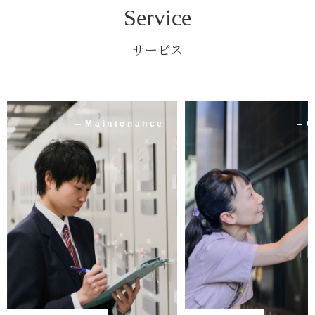
Service
サービス
Maintenance
C