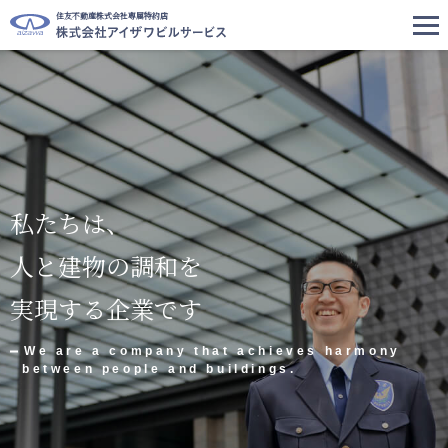
住友不動産株式会社専属特約店
私たちは、
人と建物の調和を
実現する企業です
We are a company that achieves harmony
between people and buildings.