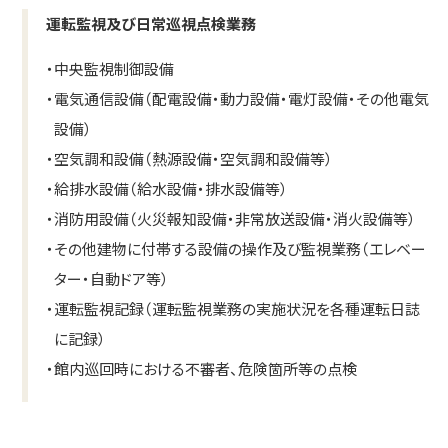
運転監視及び日常巡視点検業務
・
中央監視制御設備
・
電気通信設備（配電設備・動力設備・電灯設備・その他電気
設備）
・
空気調和設備（熱源設備・空気調和設備等）
・
給排水設備（給水設備・排水設備等）
・
消防用設備（火災報知設備・非常放送設備・消火設備等）
・
その他建物に付帯する設備の操作及び監視業務（エレベー
ター・自動ドア等）
・
運転監視記録（運転監視業務の実施状況を各種運転日誌
に記録）
・
館内巡回時における不審者、危険箇所等の点検