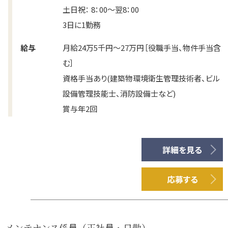
土日祝： 8：00～翌8：00
3日に1勤務
給与
月給24万5千円～27万円［役職手当、物件手当含
む］
資格手当あり(建築物環境衛生管理技術者、ビル
設備管理技能士、消防設備士など)
賞与年2回
詳細を見る
応募する
メンテナンス係員（正社員・日勤）