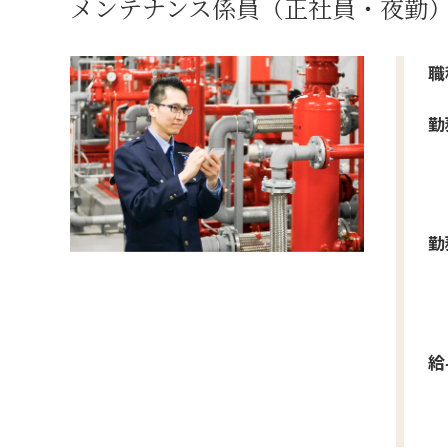
メンテナンス係員（正社員・夜勤
職
勤
勤
給