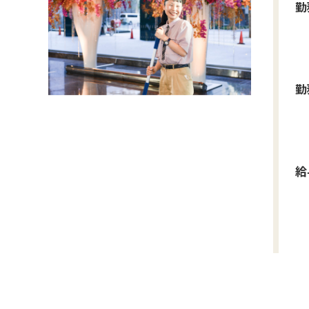
勤
勤
給