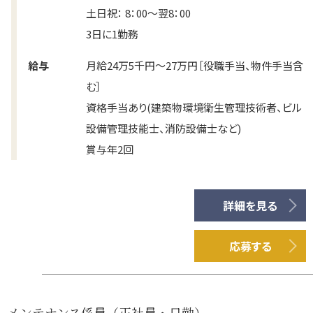
土日祝： 8：00～翌8：00
3日に1勤務
給与
月給24万5千円～27万円［役職手当、物件手当含
む］
資格手当あり(建築物環境衛生管理技術者、ビル
設備管理技能士、消防設備士など)
賞与年2回
詳細を見る
応募する
メンテナンス係員（正社員・日勤）